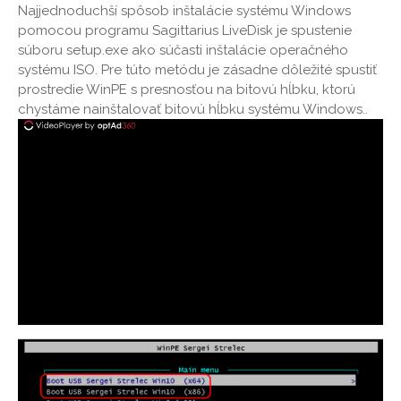
Najjednoduchší spôsob inštalácie systému Windows
pomocou programu Sagittarius LiveDisk je spustenie
súboru setup.exe ako súčasti inštalácie operačného
systému ISO. Pre túto metódu je zásadne dôležité spustiť
prostredie WinPE s presnosťou na bitovú hĺbku, ktorú
chystáme nainštalovať bitovú hĺbku systému Windows..