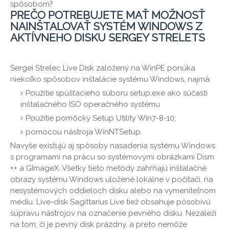
spôsobom?
PREČO POTREBUJETE MAŤ MOŽNOSŤ
NAINŠTALOVAŤ SYSTÉM WINDOWS Z
AKTÍVNEHO DISKU SERGEY STRELETS
Sergei Strelec Live Disk založený na WinPE ponúka
niekoľko spôsobov inštalácie systému Windows, najmä:
Použitie spúšťacieho súboru setup.exe ako súčasti
inštalačného ISO operačného systému
Použitie pomôcky Setup Utility Win7-8-10;
pomocou nástroja WinNTSetup.
Navyše existujú aj spôsoby nasadenia systému Windows
s programami na prácu so systémovými obrázkami Dism
++ a GImageX. Všetky tieto metódy zahŕňajú inštalačné
obrazy systému Windows uložené lokálne v počítači, na
nesystémových oddieloch disku alebo na vymeniteľnom
médiu. Live-disk Sagittarius Live tiež obsahuje pôsobivú
súpravu nástrojov na označenie pevného disku. Nezáleží
na tom, či je pevný disk prázdny, a preto nemôže