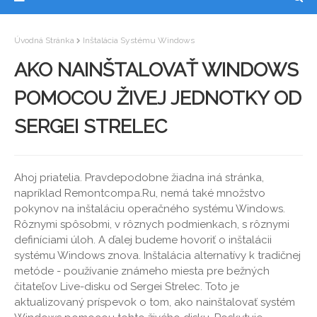
Úvodná Stránka
Inštalácia Systému Windows
AKO NAINŠTALOVAŤ WINDOWS
POMOCOU ŽIVEJ JEDNOTKY OD
SERGEI STRELEC
Ahoj priatelia. Pravdepodobne žiadna iná stránka,
napríklad Remontcompa.Ru, nemá také množstvo
pokynov na inštaláciu operačného systému Windows.
Rôznymi spôsobmi, v rôznych podmienkach, s rôznymi
definíciami úloh. A ďalej budeme hovoriť o inštalácii
systému Windows znova. Inštalácia alternatívy k tradičnej
metóde - používanie známeho miesta pre bežných
čitateľov Live-disku od Sergei Strelec. Toto je
aktualizovaný príspevok o tom, ako nainštalovať systém