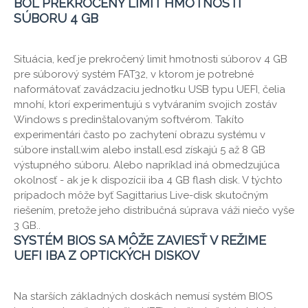
BOL PREKROČENÝ LIMIT HMOTNOSTI
SÚBORU 4 GB
Situácia, keď je prekročený limit hmotnosti súborov 4 GB
pre súborový systém FAT32, v ktorom je potrebné
naformátovať zavádzaciu jednotku USB typu UEFI, čelia
mnohí, ktorí experimentujú s vytváraním svojich zostáv
Windows s predinštalovaným softvérom. Takíto
experimentári často po zachytení obrazu systému v
súbore install.wim alebo install.esd získajú 5 až 8 GB
výstupného súboru. Alebo napríklad iná obmedzujúca
okolnosť - ak je k dispozícii iba 4 GB flash disk. V týchto
prípadoch môže byť Sagittarius Live-disk skutočným
riešením, pretože jeho distribučná súprava váži niečo vyše
3 GB..
SYSTÉM BIOS SA MÔŽE ZAVIESŤ V REŽIME
UEFI IBA Z OPTICKÝCH DISKOV
Na starších základných doskách nemusí systém BIOS