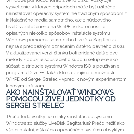
Windows pomocou tohto živého disku. Poskytuje
vysvetlenie, v ktorých prípadoch môže byť užitočné
nainštalovať operačný systém nie tradičným spôsobom z
inštalačného média samotného, ​​ale z núdzového
LiveDisk založeného na WinPE. V skutočnosti je
opísaných niekoľko spôsobov inštalácie systému
Windows pomocou samotného LiveDisk Sagittarius,
najmä s predbežným označením čistého pevného disku.
V aktualizovanej verzii článku boli pridané ďalšie dve
metódy - použitie spúšťacieho súboru setup.exe ako
súčasti distribúcie systému Windows ISO a používanie
programu Dism ++. Takže kto sa zaujíma o možnosti
WinPE od Sergei Strelec - vpred, k novým experimentom,
k novým zážitkom.
AKO NAINŠTALOVAŤ WINDOWS
POMOCOU ŽIVEJ JEDNOTKY OD
SERGEI STRELEC
Prečo teda všetky tieto triky s inštaláciou systému
Windows zo služby LiveDisk Sagittarius? Prečo nežiť ako
všetci ostatní, inštalácia operačného systému obvyklým