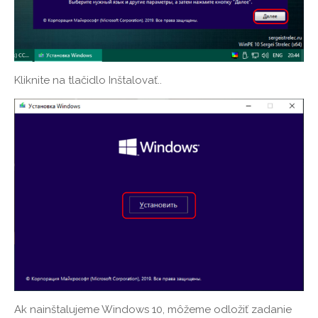
Kliknite na tlačidlo Inštalovať..
Ak nainštalujeme Windows 10, môžeme odložiť zadanie