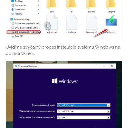
Uvidíme zvyčajný proces inštalácie systému Windows na
pozadí WinPE.