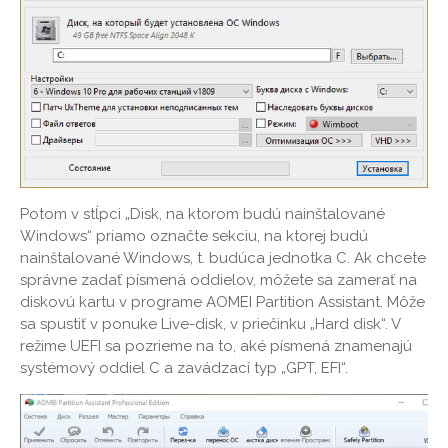
Potom v stĺpci „Disk, na ktorom budú nainštalované
Windows“ priamo označte sekciu, na ktorej budú
nainštalované Windows, t. budúca jednotka C. Ak chcete
správne zadať písmená oddielov, môžete sa zamerať na
diskovú kartu v programe AOMEI Partition Assistant. Môže
sa spustiť v ponuke Live-disk, v priečinku „Hard disk“. V
režime UEFI sa pozrieme na to, aké písmená znamenajú
systémový oddiel C a zavádzací typ „GPT, EFI“.