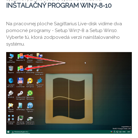
INŠTALAČNÝ PROGRAM WIN7-8-10
Na pracovnej ploche Sagittarius Live-disk vidíme dva
pomocné programy - Setup Win7-8 a Setup Win10.
Vyberte tú, ktorá zodpovedá verzii nainštalovaného
systému.