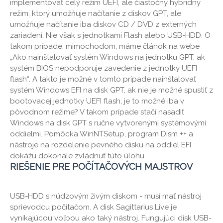
implementovať celý režim UEFI, ale čiastočný hybridný
režim, ktorý umožňuje načítanie z diskov GPT, ale
umožňuje načítanie iba diskov CD / DVD z externých
zariadení. Nie však s jednotkami Flash alebo USB-HDD. O
takom prípade, mimochodom, máme článok na webe
„Ako nainštalovať systém Windows na jednotku GPT, ak
systém BIOS nepodporuje zavedenie z jednotky UEFI
flash“. A takto je možné v tomto prípade nainštalovať
systém Windows EFI na disk GPT, ak nie je možné spustiť z
bootovacej jednotky UEFI flash, je to možné iba v
pôvodnom režime? V takom prípade stačí nasadiť
Windows na disk GPT s ručne vytvorenými systémovými
oddielmi. Pomôcka WinNTSetup, program Dism ++ a
nástroje na rozdelenie pevného disku na oddiel EFI
dokážu dokonale zvládnuť túto úlohu..
RIEŠENIE PRE POČÍTAČOVÝCH MAJSTROV
USB-HDD s núdzovým živým diskom - musí mať nástroj
sprievodcu počítačom. A disk Sagittarius Live je
vynikajúcou voľbou ako taký nástroj. Fungujúci disk USB-