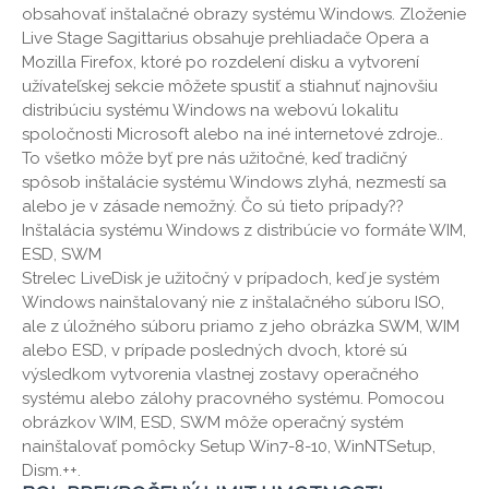
obsahovať inštalačné obrazy systému Windows. Zloženie
Live Stage Sagittarius obsahuje prehliadače Opera a
Mozilla Firefox, ktoré po rozdelení disku a vytvorení
užívateľskej sekcie môžete spustiť a stiahnuť najnovšiu
distribúciu systému Windows na webovú lokalitu
spoločnosti Microsoft alebo na iné internetové zdroje..
To všetko môže byť pre nás užitočné, keď tradičný
spôsob inštalácie systému Windows zlyhá, nezmestí sa
alebo je v zásade nemožný. Čo sú tieto prípady??
Inštalácia systému Windows z distribúcie vo formáte WIM,
ESD, SWM
Strelec LiveDisk je užitočný v prípadoch, keď je systém
Windows nainštalovaný nie z inštalačného súboru ISO,
ale z úložného súboru priamo z jeho obrázka SWM, WIM
alebo ESD, v prípade posledných dvoch, ktoré sú
výsledkom vytvorenia vlastnej zostavy operačného
systému alebo zálohy pracovného systému. Pomocou
obrázkov WIM, ESD, SWM môže operačný systém
nainštalovať pomôcky Setup Win7-8-10, WinNTSetup,
Dism.++.