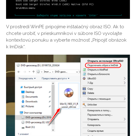
V prostredí WinPE pripojíme inštalačný obraz ISO. Ak to
chcete urobiť, v prieskumníkovi v súbore ISO vyvolajte
kontextovú ponuku a vyberte možnosť „Pripojiť obrázok
k ImDisk“.