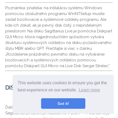
Poznámka: priatelia, na inštaláciu systému Windows
pomocou obslužného programu WinNTSetup musíte
zadať bootovacie a systémové oddiely programu. Ale
kde ich získať, ak je pevný disk čistý, s neprideleným
priestorom. Na disku Sagittarius Live je pomôcka Diskpart
GUI Micro, ktorá najjednoduchším spôsobom vytvára
štruktúru systémových oddielov na disku požadovaného
štýlu MBR alebo GPT. Prečítajte si viac v článku
„Rozdelenie prázdneho pevného disku na vytváranie
bootovacích a systémových oddielov pomocou
pomôcky Diskpart GUI Micro na Live Disk Sergei Strelec“.
This website uses cookies to ensure you get the
DISM PROGRAM++
best experience on our website.
Learn more
Got it!
Ďalším spôsobom, ako nainštalovať Windows na
Sagittarius LiveDisk, je nasadiť ho v Dism ++. Podrobne je