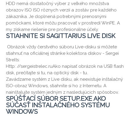
HDD nemá dostatočný výber z veľkého množstva
obrazov ISO ISO rôznych verzií a zostáv pre každého
zákazníka. Je doplnená potrebnými prenosnými
pomôckami, ktoré môžu pracovať v prostredí WinPE. A
my získame riešenie pre profesionálne účely.
STIAHNITE SI SAGITTARIUS LIVE DISK
Obrázok vždy čerstvého súboru Live-disku si môžete
stiahnuť na oficiálnej stránke kolektora diskov - Sergei
Strelts:
Http: //sergeistrelec.ruAko napísať obrázok na USB flash
disk, prečítajte si tu, na optický disk - tu.
Zavádzame systém z Live disku, ak neexistuje inštalačný
ISO-obraz Windows, stiahnite si ho z Internetu. A
nainštalujte systém jedným z nasledujúcich spôsobov.
SPÚŠŤACÍ SÚBOR SETUP.EXE AKO
SÚČASŤ INŠTALAČNÉHO SYSTÉMU
WINDOWS