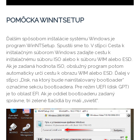
POMÔCKA WINNTSETUP
Ďalším spôsobom inštalácie systému Windows je
program WinNTSetup. Spustili sme to. V stĺpci Cesta k
inštalačným súborom Windows zadajte cestu k
inštalačnému súboru ISO alebo k súboru WIM alebo ESD.
Ak je zadaná hodnota ISO, obslužný program potom
automaticky určí cestu k obrazu WIM alebo ESD. Ďalej v
stĺpci „Disk, na ktorý bude nainštalovaný bootloader“
označíme sekciu bootloadera. Pre režim UEFI (disk GPT)
je to oblasť EFI. Ak je oddiel bootloaderu zadaný
správne, tri zelené tlačidlá by mali „svietiť“.