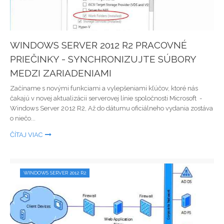
WINDOWS SERVER 2012 R2 PRACOVNÉ
PRIEČINKY - SYNCHRONIZUJTE SÚBORY
MEDZI ZARIADENIAMI
Začíname s novými funkciami a vylepšeniami kľúčov, ktoré nás
čakajú v novej aktualizácii serverovej línie spoločnosti Microsoft -
Windows Server 2012 R2, Až do dátumu oficiálneho vydania zostáva
o niečo...
ČÍTAJ VIAC
WINDOWS SERVER 2012 R2