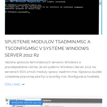
SPUSTENIE MODULOV TSADMIN.MSC A
TSCONFIG.MSC V SYSTÉME WINDOWS
SERVER 2012 R2
Väčšina správcov terminálových serverov Windows si
pravdepodobne všimla, že od systému Windows Server 2012 na
serveroch RDS zmizli moduly správy. tsadmin.msc (Správca služieb
vzdialenej pracovnej plochy) a tsconfig.msc (Konfigurácia hostiteľa...
ČÍTAJ VIAC
WINDOWS SERVER 2012 R2