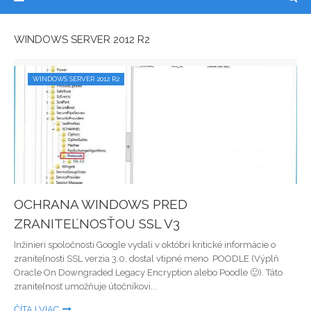
WINDOWS SERVER 2012 R2
WINDOWS SERVER 2012 R2
OCHRANA WINDOWS PRED
ZRANITEĽNOSŤOU SSL V3
Inžinieri spoločnosti Google vydali v októbri kritické informácie o
zraniteľnosti SSL verzia 3.0, dostal vtipné meno POODLE (Výplň
Oracle On Downgraded Legacy Encryption alebo Poodle 🙂). Táto
zraniteľnosť umožňuje útočníkovi...
ČÍTAJ VIAC