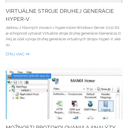
VIRTUÁLNE STROJE DRUHEJ GENERÁCIE
HYPER-V
Jednou z hlavných inovácií v hypervízore Windows Server 2012 R2
je schopnosť vytvárať Virtuálne stroje druhej generácie (Generácia 2).
Aký je účel vývoja druhej generácie virtuálnych strojov Hyper-V, aké
sú...
ČÍTAJ VIAC
WINDOWS SERVER 2012 R2
MOŽNOSTI PROTOKOLOVANIA A ANALÝZY