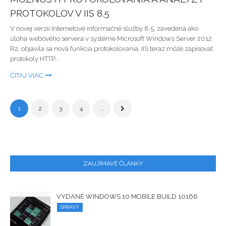
PROTOKOLOV V IIS 8.5
V novej verzii Internetové informačné služby 8.5, zavedená ako
úloha webového servera v systéme Microsoft Windows Server 2012
R2, objavila sa nová funkcia protokolovania. IIS teraz môže zapisovať
protokoly HTTP...
ČÍTAJ VIAC
1
2
3
4
...
ZAUJÍMAVÉ ČLÁNKY
VYDANÉ WINDOWS 10 MOBILE BUILD 10166
SPRÁVY