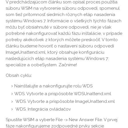
V predchádzajúcom článku som opísal proces použitia
súboru WSIM na vytvorenie súboru odpovedí, spomenul
som tiež prítomnosť siedmich rôznych etáp nasadenia
systému Windows 7. Informácie o všetkých týchto fázach
môžu byť obsiahnuté v súbore odpovedí, nie je však
potrebné nakonfigurovať každú fázu inštalácie, v prípade
potreby akékoľvek z ktorých môžete preskočiť. V tomto
článku budeme hovoriť o nastavení súboru odpovedí
ImageUnattend.xml, ktorý obsahuje konfiguráciu
nasledujúcich etáp nasadenia systému Windows 7:
specialize a oobeSystem. Začnime!
Obsah cyklu:
Nainštalujte a nakonfigurujte rolu WDS
WDS. Vytvorte a prispôsobte WDSUnattend.xml
WDS. Vytvorte a prispôsobte ImageUnattend.xml
WDS. Integrácia ovládačov
Spustite WSIM a vyberte File -> New Answer File. V prvej
fáze nakonfigurujeme zodpovedné prvky sekcie