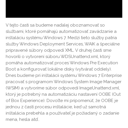
V tejto časti sa budeme naďalej oboznamovať so
službami, ktoré pomáhajú automatizovať zavádzanie a
inštaláciu systému Windows 7. Medzi tieto služby patria
služby Windows Deployment Services, WAIK a špeciálne
pripravené súbory odpovedí XML. V druhej časti sme
hovorili o vytvorení súboru WDSUnattend.xml, ktorý
pomáha automatizovať proces Windows Pre Execution
Boot a konfigurovať lokálne disky (vytvárať oddiely).
Dnes budeme pri inštalácii systému Windows 7 Enterprise
pracovať s programom Windows System Image Manager
(WSIM) a vytvoríme súbor odpovedí ImageUnattend.xml,
ktorý je potrebný na automatizáciu nastavení OOBE (Out
of Box Experience). Dovoľte mi pripomenúť, že OOBE je
jednou z častí procesu inštalácie, keď už samotná
inštalácia prebehla a používateľ je požiadaný o zadanie
mena, hesla atď..