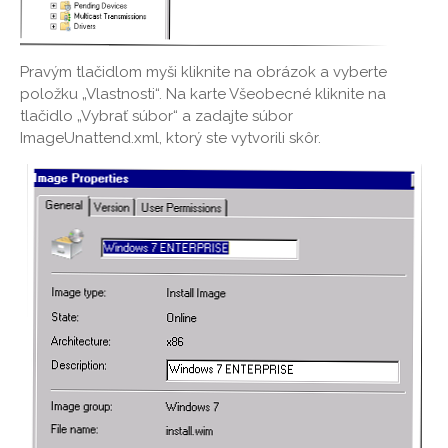
Pravým tlačidlom myši kliknite na obrázok a vyberte
položku „Vlastnosti“. Na karte Všeobecné kliknite na
tlačidlo „Vybrať súbor“ a zadajte súbor
ImageUnattend.xml, ktorý ste vytvorili skôr.