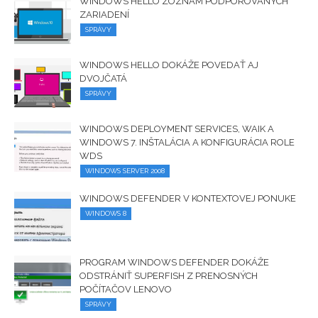
WINDOWS HELLO ZOZNAM PODPOROVANÝCH
ZARIADENÍ
SPRÁVY
WINDOWS HELLO DOKÁŽE POVEDAŤ AJ
DVOJČATÁ
SPRÁVY
WINDOWS DEPLOYMENT SERVICES, WAIK A
WINDOWS 7. INŠTALÁCIA A KONFIGURÁCIA ROLE
WDS
WINDOWS SERVER 2008
WINDOWS DEFENDER V KONTEXTOVEJ PONUKE
WINDOWS 8
PROGRAM WINDOWS DEFENDER DOKÁŽE
ODSTRÁNIŤ SUPERFISH Z PRENOSNÝCH
POČÍTAČOV LENOVO
SPRÁVY