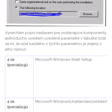
Vynechám popis nastavení pre zostávajúce komponenty,
jednoducho uvediem uvedené parametre v tabuľke (zdá
sa mi, že účel každého z týchto parametrov je zrejmý z
jeho názvu):
4 sa
Microsoft-Windows-Shell-Setup
špecializujú
4 sa
Microsoft-WindowsUnattendedJoinIdentific
špecializujú