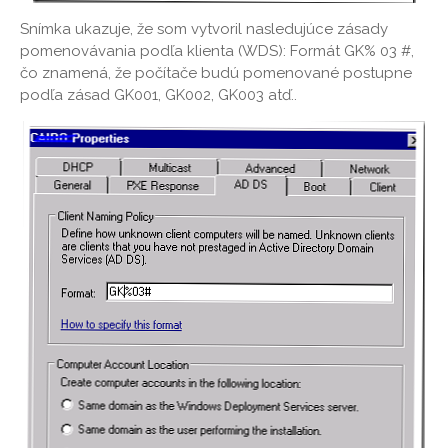
Snímka ukazuje, že som vytvoril nasledujúce zásady
pomenovávania podľa klienta (WDS): Formát GK% 03 #,
čo znamená, že počítače budú pomenované postupne
podľa zásad GK001, GK002, GK003 atď..