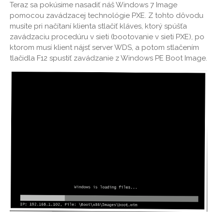
Teraz sa pokúsime nasadiť náš Windows 7 Image
pomocou zavádzacej technológie PXE. Z tohto dôvodu
musíte pri načítaní klienta stlačiť kláves, ktorý spúšťa
zavádzaciu procedúru v sieti (bootovanie v sieti PXE), po
ktorom musí klient nájsť server WDS, a potom stlačením
tlačidla F12 spustiť zavádzanie z Windows PE Boot Image.