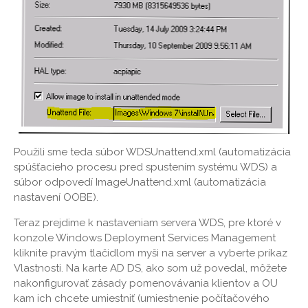
Použili sme teda súbor WDSUnattend.xml (automatizácia
spúšťacieho procesu pred spustením systému WDS) a
súbor odpovedí ImageUnattend.xml (automatizácia
nastavení OOBE).
Teraz prejdime k nastaveniam servera WDS, pre ktoré v
konzole Windows Deployment Services Management
kliknite pravým tlačidlom myši na server a vyberte príkaz
Vlastnosti. Na karte AD DS, ako som už povedal, môžete
nakonfigurovať zásady pomenovávania klientov a OU
kam ich chcete umiestniť (umiestnenie počítačového