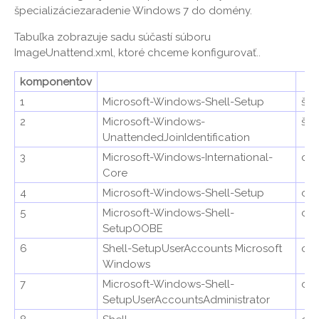
špecializáciezaradenie Windows 7 do domény.
Tabuľka zobrazuje sadu súčastí súboru
ImageUnattend.xml, ktoré chceme konfigurovať..
komponentov
1
Microsoft-Windows-Shell-Setup
špe
2
Microsoft-Windows-
špe
UnattendedJoinIdentification
3
Microsoft-Windows-International-
oo
Core
4
Microsoft-Windows-Shell-Setup
oo
5
Microsoft-Windows-Shell-
oo
SetupOOBE
6
Shell-SetupUserAccounts Microsoft
oo
Windows
7
Microsoft-Windows-Shell-
oo
SetupUserAccountsAdministrator