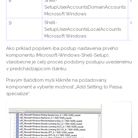
8
Shell-
oo
SetupUserAccountsDomainAccounts
Microsoft Windows
9
Shell-
oo
SetupUserAccountsLocalAccounts
Microsoft Windows
Ako príklad popíšem iba postup nastavenia prvého
komponentu (Microsoft-Windows-Shell-Setup),
všeobecne je celý proces podobný postupu uvedenému
v predchádzajúcom článku..
Pravým tlačidlom myši kliknite na požadovaný
komponent a vyberte možnosť „Add Setting to Pass4
specialize“.