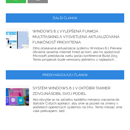
ĎALŠÍ ČLÁNOK
WINDOWS 8.1 VYLEPŠENÁ FUNKCIA
MULTITASKING A VYSVETLENÁ AKTUALIZOVANÁ
FUNKČNOSŤ PRICHYTENIA
Dlho očakávaná aktualizácia systému Windows 8.1 Preview
oficiálne zasiahla internet hneď po tom, ako ho spoločnosť
Microsoft predstavila svetu počas konferencie Build 2013.
Tento príspevok bude venovaný jednému z najlepších...
PREDCHÁDZAJÚCI ČLÁNOK
SYSTÉM WINDOWS 8.1 V OKTÓBRI TAKMER
ZDVOJNÁSOBIL SVOJ PODIEL
Ako obvykle sa na začiatku každého mesiaca vraciame do
štatistík Čistých aplikácií, aby sme sa pozreli na zmeny v
podieloch operačných systémov na trhu. Tento mesiac sme
však prekvapení, keď...