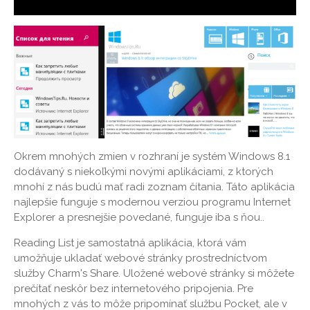
Okrem mnohých zmien v rozhraní je systém Windows 8.1
dodávaný s niekoľkými novými aplikáciami, z ktorých
mnohí z nás budú mať radi zoznam čítania. Táto aplikácia
najlepšie funguje s modernou verziou programu Internet
Explorer a presnejšie povedané, funguje iba s ňou..
Reading List je samostatná aplikácia, ktorá vám
umožňuje ukladať webové stránky prostredníctvom
služby Charm's Share. Uložené webové stránky si môžete
prečítať neskôr bez internetového pripojenia. Pre
mnohých z vás to môže pripomínať službu Pocket, ale v