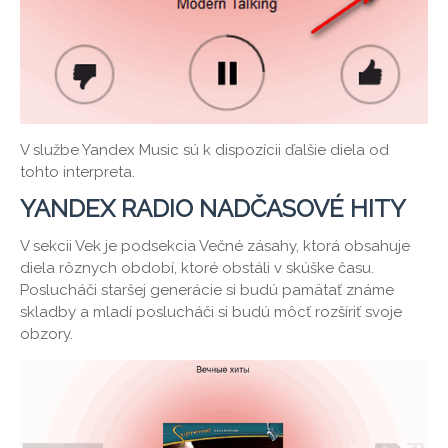
V službe Yandex Music sú k dispozícii ďalšie diela od
tohto interpreta.
YANDEX RADIO NADČASOVÉ HITY
V sekcii Vek je podsekcia Večné zásahy, ktorá obsahuje
diela rôznych období, ktoré obstáli v skúške času.
Poslucháči staršej generácie si budú pamätať známe
skladby a mladí poslucháči si budú môcť rozšíriť svoje
obzory.