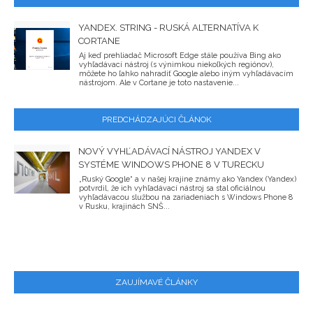
YANDEX. STRING - RUSKÁ ALTERNATÍVA K
CORTANE
Aj keď prehliadač Microsoft Edge stále používa Bing ako
vyhľadávací nástroj (s výnimkou niekoľkých regiónov),
môžete ho ľahko nahradiť Google alebo iným vyhľadávacím
nástrojom. Ale v Cortane je toto nastavenie...
PREDCHÁDZAJÚCI ČLÁNOK
NOVÝ VYHĽADÁVACÍ NÁSTROJ YANDEX V
SYSTÉME WINDOWS PHONE 8 V TURECKU
„Ruský Google“ a v našej krajine známy ako Yandex (Yandex)
potvrdil, že ich vyhľadávací nástroj sa stal oficiálnou
vyhľadávacou službou na zariadeniach s Windows Phone 8
v Rusku, krajinách SNŠ...
ZAUJÍMAVÉ ČLÁNKY