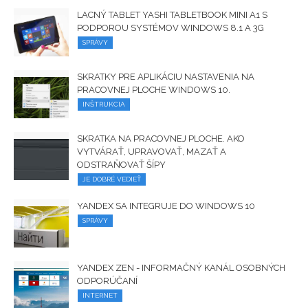
LACNÝ TABLET YASHI TABLETBOOK MINI A1 S
PODPOROU SYSTÉMOV WINDOWS 8.1 A 3G
SPRÁVY
SKRATKY PRE APLIKÁCIU NASTAVENIA NA
PRACOVNEJ PLOCHE WINDOWS 10.
INŠTRUKCIA
SKRATKA NA PRACOVNEJ PLOCHE. AKO
VYTVÁRAŤ, UPRAVOVAŤ, MAZAŤ A
ODSTRAŇOVAŤ ŠÍPY
JE DOBRÉ VEDIEŤ
YANDEX SA INTEGRUJE DO WINDOWS 10
SPRÁVY
YANDEX ZEN - INFORMAČNÝ KANÁL OSOBNÝCH
ODPORÚČANÍ
INTERNET