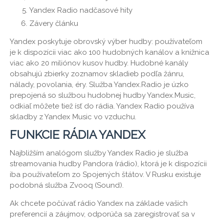
Yandex Radio nadčasové hity
Závery článku
Yandex poskytuje obrovský výber hudby: používateľom
je k dispozícii viac ako 100 hudobných kanálov a knižnica
viac ako 20 miliónov kusov hudby. Hudobné kanály
obsahujú zbierky zoznamov skladieb podľa žánru,
nálady, povolania, éry. Služba Yandex.Radio je úzko
prepojená so službou hudobnej hudby Yandex.Music,
odkiaľ môžete tiež ísť do rádia. Yandex Radio používa
skladby z Yandex Music vo vzduchu.
FUNKCIE RÁDIA YANDEX
Najbližším analógom služby Yandex Radio je služba
streamovania hudby Pandora (rádio), ktorá je k dispozícii
iba používateľom zo Spojených štátov. V Rusku existuje
podobná služba Zvooq (Sound).
Ak chcete počúvať rádio Yandex na základe vašich
preferencií a záujmov, odporúča sa zaregistrovať sa v