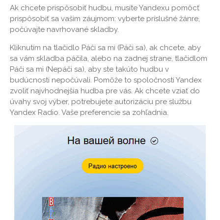
Ak chcete prispôsobiť hudbu, musíte Yandexu pomôcť
prispôsobiť sa vašim záujmom: vyberte príslušné žánre,
počúvajte navrhované skladby.
Kliknutím na tlačidlo Páči sa mi (Páči sa), ak chcete, aby
sa vám skladba páčila, alebo na zadnej strane, tlačidlom
Páči sa mi (Nepáči sa), aby ste takúto hudbu v
budúcnosti nepočúvali. Pomôže to spoločnosti Yandex
zvoliť najvhodnejšia hudba pre vás. Ak chcete vziať do
úvahy svoj výber, potrebujete autorizáciu pre službu
Yandex Radio. Vaše preferencie sa zohľadnia.