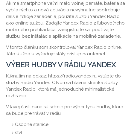
Ak má smartphone veľmi málo voľnej pamäte, batéria sa
vybíja rýchlo a nová aplikácia nevyhnutne spotrebuje
ďalšie zdroje zariadenia, použite službu Yandex Radio
ako online službu. Zadajte Yandex Radio z ľubovoľného
mobilného prehliadača, zaregistrujte sa, používajte
službu, bez inštalácie aplikácie na mobilné zariadenie.
V tomto článku som skontroloval Yandex Radio online.
Táto služba si vyžaduje stály prístup na internet.
VÝBER HUDBY V RÁDIU YANDEX
Kliknutím na odkaz: https://radio.yandex.ru vstúpte do
služby Rádio Yandex. Otvorí sa hlavná stránka služby
Yandex Radio, ktorá má jednoduché minimalistické
rozhranie.
V ľavej časti okna sú sekcie pre výber typu hudby, ktorá
sa bude prehrávať v rádiu:
Osobné stanice.
štýl.