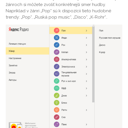
žánroch si môžete zvoliť konkrétnejší smer hudby.
Napríklad v žánri „Pop“ sú k dispozícii tieto hudobné
trendy: „Pop“, „Ruská pop music“, „Disco“, „K-Rohr“..