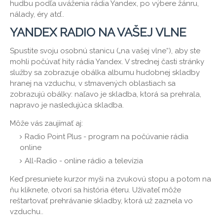
hudbu podľa uváženia rádia Yandex, po výbere žánru,
nálady, éry atď..
YANDEX RADIO NA VAŠEJ VLNE
Spustite svoju osobnú stanicu („na vašej vlne“), aby ste
mohli počúvať hity rádia Yandex. V strednej časti stránky
služby sa zobrazuje obálka albumu hudobnej skladby
hranej na vzduchu, v stmavených oblastiach sa
zobrazujú obálky: naľavo je skladba, ktorá sa prehrala,
napravo je nasledujúca skladba.
Môže vás zaujímať aj:
Radio Point Plus - program na počúvanie rádia
online
All-Radio - online rádio a televízia
Keď presuniete kurzor myši na zvukovú stopu a potom na
ňu kliknete, otvorí sa história éteru. Užívateľ môže
reštartovať prehrávanie skladby, ktorá už zaznela vo
vzduchu..