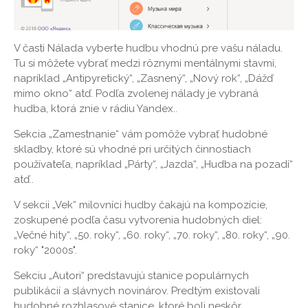
V časti Nálada vyberte hudbu vhodnú pre vašu náladu.
Tu si môžete vybrať medzi rôznymi mentálnymi stavmi,
napríklad „Antipyretický“, „Zasnený“, „Nový rok“, „Dážď
mimo okno“ atď. Podľa zvolenej nálady je vybraná
hudba, ktorá znie v rádiu Yandex..
Sekcia „Zamestnanie“ vám pomôže vybrať hudobné
skladby, ktoré sú vhodné pri určitých činnostiach
používateľa, napríklad „Párty“, „Jazda“, „Hudba na pozadí“
atď..
V sekcii „Vek“ milovníci hudby čakajú na kompozície,
zoskupené podľa času vytvorenia hudobných diel:
„Večné hity“, „50. roky“, „60. roky“, „70. roky“, „80. roky“, „90.
roky“ "2000s".
Sekciu „Autori“ predstavujú stanice populárnych
publikácií a slávnych novinárov. Predtým existovali
hudobné rozhlasové stanice, ktoré boli neskôr