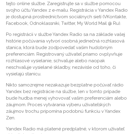
tejto online službe. Zaregistrujte sa v službe pomocou
svojho účtu Yandex z e-mailu. Registrácia v Yandex Radio
je dostupná prostredníctvom sociálnych sietí (VKontakte,
Facebook, Odnoklassniki, Twitter, My World Mail @ Ru).
Po registrácii v službe Yandex Radio sa na základe vašej
histórie počúvania vytvorí osobná jedinečná rozhlasová
stanica, ktorá bude zodpovedať vašim hudobným
preferenciám. Registrovaný užívateľ priamo ovplyvňuje
rozhlasové vysielanie, schvaľuje alebo naopak
neschvaľuje vysielané skladby, nezávisle od toho, či
vysielajú stanicu.
Nikto samozrejme nezakazuje bezplatne počúvať rádio
Yandex bez registrácie na službe, len v tomto prípade
bude hudba menej vyhovovať vašim preferenciám alebo
záujmom. Proces vytvárania výberu užívateľských
záujmov trochu pripomína podobnú funkciu v Yandex
Zen.
Yandex Radio má platené predplatné, v ktorom užívateľ