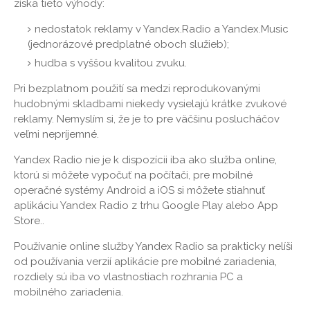
získa tieto výhody:
nedostatok reklamy v Yandex.Radio a Yandex.Music
(jednorázové predplatné oboch služieb);
hudba s vyššou kvalitou zvuku.
Pri bezplatnom použití sa medzi reprodukovanými
hudobnými skladbami niekedy vysielajú krátke zvukové
reklamy. Nemyslím si, že je to pre väčšinu poslucháčov
veľmi nepríjemné.
Yandex Radio nie je k dispozícii iba ako služba online,
ktorú si môžete vypočuť na počítači, pre mobilné
operačné systémy Android a iOS si môžete stiahnuť
aplikáciu Yandex Radio z trhu Google Play alebo App
Store..
Používanie online služby Yandex Radio sa prakticky nelíši
od používania verzií aplikácie pre mobilné zariadenia,
rozdiely sú iba vo vlastnostiach rozhrania PC a
mobilného zariadenia.