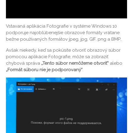
Vstavaná aplikácia Fotografie v systéme Windows 10
podporuje najobľúbenejšie obrazové formáty vrátane
bežne používaných formátov jpeg, jpg, GIF, png a BMP..
Avšak niekedy, keď sa pokúsite otvoriť obrazový súbor
pomocou aplikácie Fotografie, môže sa zobraziť
chybová správa
„Tento súbor nemôžeme otvoriť“
alebo
„Formát súboru nie je podporovaný“
.