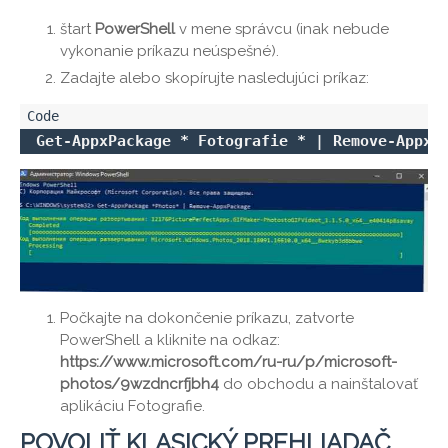
štart
PowerShell
v mene správcu (inak nebude
vykonanie príkazu neúspešné).
Zadajte alebo skopírujte nasledujúci príkaz:
Get-AppxPackage * Fotografie * | Remove-AppxP
Počkajte na dokončenie príkazu, zatvorte
PowerShell a kliknite na odkaz:
https://www.microsoft.com/ru-ru/p/microsoft-
photos/9wzdncrfjbh4
do obchodu a nainštalovať
aplikáciu Fotografie.
POVOLIŤ KLASICKÝ PREHLIADAČ