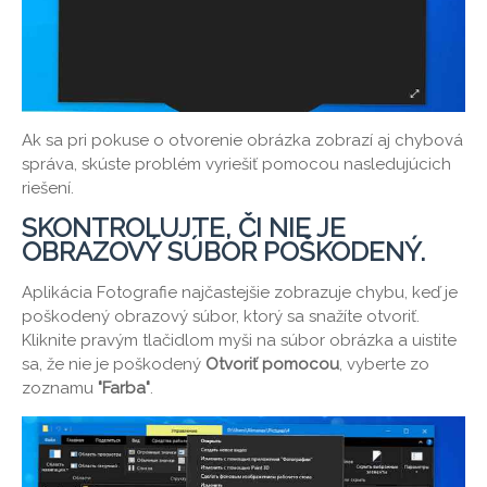
Ak sa pri pokuse o otvorenie obrázka zobrazí aj chybová
správa, skúste problém vyriešiť pomocou nasledujúcich
riešení.
SKONTROLUJTE, ČI NIE JE
OBRAZOVÝ SÚBOR POŠKODENÝ.
Aplikácia Fotografie najčastejšie zobrazuje chybu, keď je
poškodený obrazový súbor, ktorý sa snažíte otvoriť.
Kliknite pravým tlačidlom myši na súbor obrázka a uistite
sa, že nie je poškodený
Otvoriť pomocou
, vyberte zo
zoznamu
"Farba"
.