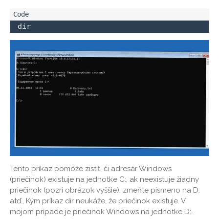
 dir
Tento príkaz pomôže zistiť, či adresár Windows
(priečinok) existuje na jednotke C:, ak neexistuje žiadny
priečinok (pozri obrázok vyššie), zmeňte písmeno na D:
atď., Kým príkaz dir neukáže, že priečinok existuje. V
mojom prípade je priečinok Windows na jednotke D:.