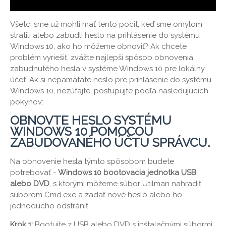
Všetci sme už mohli mať tento pocit, keď sme omylom
stratili alebo zabudli heslo na prihlásenie do systému
Windows 10, ako ho môžeme obnoviť? Ak chcete
problém vyriešiť, zvážte najlepší spôsob obnovenia
zabudnutého hesla v systéme Windows 10 pre lokálny
účet. Ak si nepamätáte heslo pre prihlásenie do systému
Windows 10, nezúfajte, postupujte podľa nasledujúcich
pokynov:
OBNOVTE HESLO SYSTÉMU
WINDOWS 10 POMOCOU
ZABUDOVANÉHO ÚČTU SPRÁVCU.
Na obnovenie hesla týmto spôsobom budete
potrebovať -
Windows 10 bootovacia jednotka USB
alebo DVD
, s ktorými môžeme súbor Utilman nahradiť
súborom Cmd.exe a zadať nové heslo alebo ho
jednoducho odstrániť.
Krok 1:
Bootujte z USB alebo DVD s inštalačnými súbormi