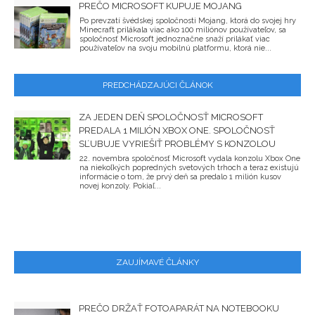
PREČO MICROSOFT KUPUJE MOJANG
Po prevzatí švédskej spoločnosti Mojang, ktorá do svojej hry
Minecraft prilákala viac ako 100 miliónov používateľov, sa
spoločnosť Microsoft jednoznačne snaží prilákať viac
používateľov na svoju mobilnú platformu, ktorá nie...
PREDCHÁDZAJÚCI ČLÁNOK
ZA JEDEN DEŇ SPOLOČNOSŤ MICROSOFT
PREDALA 1 MILIÓN XBOX ONE. SPOLOČNOSŤ
SĽUBUJE VYRIEŠIŤ PROBLÉMY S KONZOLOU
22. novembra spoločnosť Microsoft vydala konzolu Xbox One
na niekoľkých popredných svetových trhoch a teraz existujú
informácie o tom, že prvý deň sa predalo 1 milión kusov
novej konzoly. Pokiaľ...
ZAUJÍMAVÉ ČLÁNKY
PREČO DRŽAŤ FOTOAPARÁT NA NOTEBOOKU