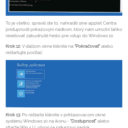
To je všetko, spravili ste to, nahradili sme applet Centra
prístupnosti príkazovým riadkom, ktorý nám umožní ľahko
resetovať zabudnuté heslo pre vstup do Windows 10.
Krok 12:
V ďalšom okne kliknite na
"Pokračovať"
alebo
reštartujte počítač.
Krok 13:
Po reštarte kliknite v prihlasovacom okne
systému Windows 10 na ikonu -
"Dostupnosť"
alebo
stlačte Win + U, otvorí sa príkazový riadok.