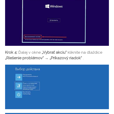
Krok 4:
Ďalej v okne
„Vybrať akciu“
kliknite na dlaždice
„Riešenie problémov“ → „Príkazový riadok“
.