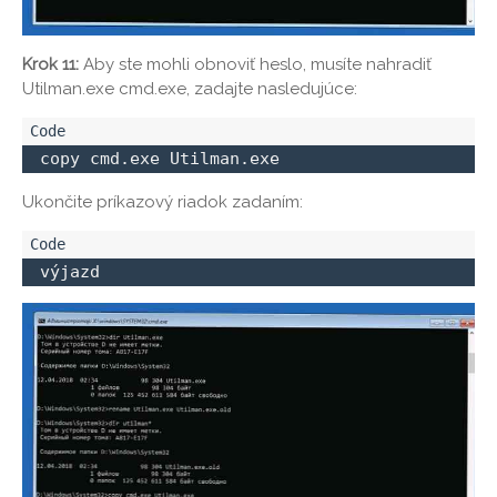
Krok 11:
Aby ste mohli obnoviť heslo, musíte nahradiť
Utilman.exe cmd.exe, zadajte nasledujúce:
 copy cmd.exe Utilman.exe
Ukončite príkazový riadok zadaním:
 výjazd