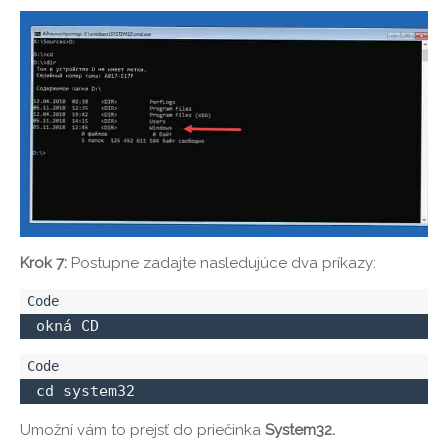
Krok 7:
Postupne zadajte nasledujúce dva príkazy:
 okná CD 
 cd system32
Umožní vám to prejsť do priečinka
System32.