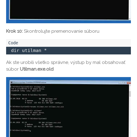
Krok 10:
Skontrolujte premenovanie súboru
 dir utilman *
Ak ste urobili všetko správne, výstup by mal obsahovať
súbor
Utilman.exe.old