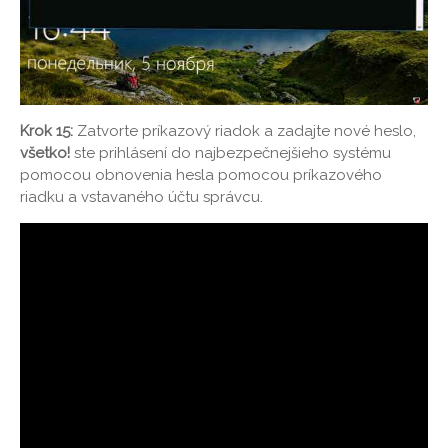
Krok 15:
Zatvorte príkazový riadok a zadajte nové heslo,
všetko!
ste prihlásení do najbezpečnejšieho systému
pomocou obnovenia hesla pomocou príkazového
riadku a vstavaného účtu správcu.