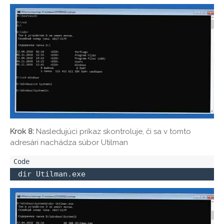
Krok 8:
Nasledujúci príkaz skontroluje, či sa v tomto
adresári nachádza súbor Utilman
 dir Utilman.exe