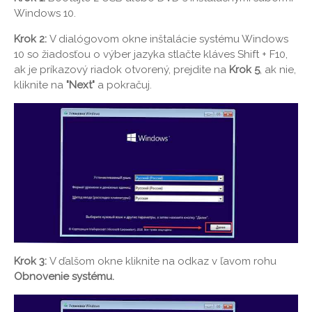
Windows 10.
Krok 2:
V dialógovom okne inštalácie systému Windows
10 so žiadosťou o výber jazyka stlačte kláves Shift + F10,
ak je príkazový riadok otvorený, prejdite na
Krok 5
, ak nie,
kliknite na
"Next"
a pokračuj.
Krok 3:
V ďalšom okne kliknite na odkaz v ľavom rohu
Obnovenie systému
.