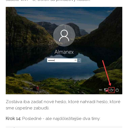
Zostáva iba zadať nové heslo, ktoré nahradí heslo, ktoré
sme úspešne zabudli.
Krok 14:
Posledné - ale najdôležitejšie dva tímy: