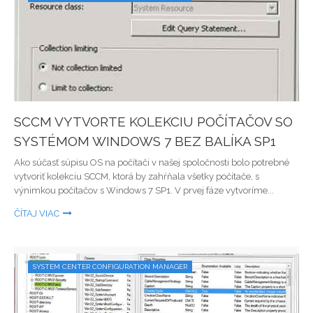
SCCM VYTVORTE KOLEKCIU POČÍTAČOV SO
SYSTÉMOM WINDOWS 7 BEZ BALÍKA SP1
Ako súčasť súpisu OS na počítači v našej spoločnosti bolo potrebné
vytvoriť kolekciu SCCM, ktorá by zahŕňala všetky počítače, s
výnimkou počítačov s Windows 7 SP1. V prvej fáze vytvoríme...
ČÍTAJ VIAC
SYSTEM CENTER CONFIGURATION MANAGER