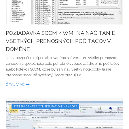
POŽIADAVKA SCCM / WMI NA NAČÍTANIE
VŠETKÝCH PRENOSNÝCH POČÍTAČOV V
DOMÉNE
Na zabezpečenie špecializovaného softvéru pre všetky prenosné
zariadenia spoločnosti bolo potrebné vybudovať skupinu počítačov
alebo kolekcií SCCM, ktoré by zahŕňali všetky notebooky (a iné
prenosné mobilné systémy), ktoré pracujú v...
ČÍTAJ VIAC
SYSTEM CENTER CONFIGURATION MANAGER