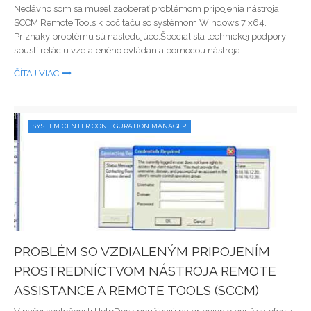
Nedávno som sa musel zaoberať problémom pripojenia nástroja
SCCM Remote Tools k počítaču so systémom Windows 7 x64.
Príznaky problému sú nasledujúce:Špecialista technickej podpory
spustí reláciu vzdialeného ovládania pomocou nástroja...
ČÍTAJ VIAC
SYSTEM CENTER CONFIGURATION MANAGER
PROBLÉM SO VZDIALENÝM PRIPOJENÍM
PROSTREDNÍCTVOM NÁSTROJA REMOTE
ASSISTANCE A REMOTE TOOLS (SCCM)