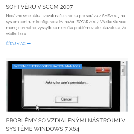
SOFTVÉRU V SCCM 2007
Nedávno sme aktualizovali našu stránku pre správu z SMS2003 na
systém centrum konfigurácia Manažér (SCCM) 2007. Všetko šlo viac-
menej normálne, vyskytlo sa niekoľko problémov, ale ukázalo sa, že
všetko bolo...
ČÍTAJ VIAC
SYSTEM CENTER CONFIGURATION MANAGER
PROBLÉMY SO VZDIALENÝMI NÁSTROJMI V
SYSTÉME WINDOWS 7 X64