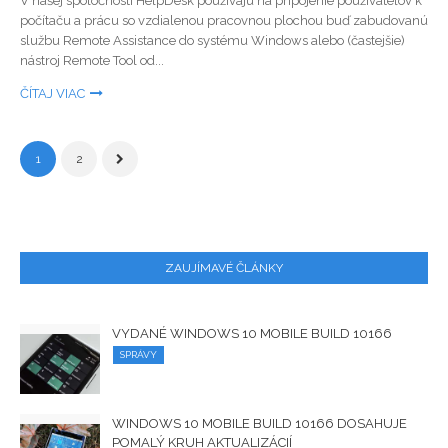
V našej spoločnosti HelpDesk používajú na pripojenie používateľov k
počítaču a prácu so vzdialenou pracovnou plochou buď zabudovanú
službu Remote Assistance do systému Windows alebo (častejšie)
nástroj Remote Tool od...
ČÍTAJ VIAC
1
2
ZAUJÍMAVÉ ČLÁNKY
VYDANÉ WINDOWS 10 MOBILE BUILD 10166
SPRÁVY
WINDOWS 10 MOBILE BUILD 10166 DOSAHUJE
POMALÝ KRUH AKTUALIZÁCIÍ