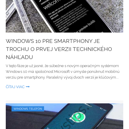
WINDOWS 10 PRE SMARTPHONY JE
TROCHU O PRVEJ VERZII TECHNICKÉHO
NÁHĽADU
V tejto fáze je už jasné, že súbežne s novým operačným systémom
Windows 10 má spoločnosť Microsoft v úmysle ponúknuť mobilnú
verziu pre smartphony. Paralelný vývoj dvoch verzií je kľúčovým...
ČÍTAJ VIAC
WINDOWS TELEFÓN