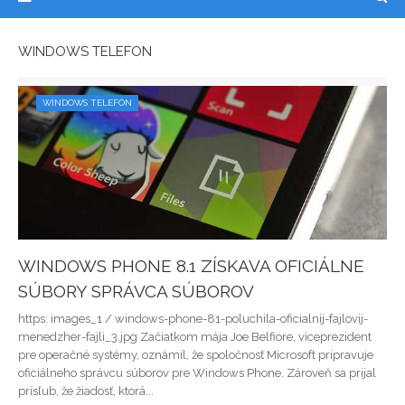
WINDOWS TELEFÓN
WINDOWS TELEFÓN
WINDOWS PHONE 8.1 ZÍSKAVA OFICIÁLNE
SÚBORY SPRÁVCA SÚBOROV
https: images_1 / windows-phone-81-poluchila-oficialnij-fajlovij-
menedzher-fajli_3.jpg Začiatkom mája Joe Belfiore, viceprezident
pre operačné systémy, oznámil, že spoločnosť Microsoft pripravuje
oficiálneho správcu súborov pre Windows Phone. Zároveň sa prijal
prísľub, že žiadosť, ktorá...