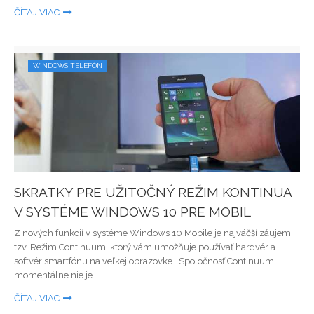
ČÍTAJ VIAC
WINDOWS TELEFÓN
SKRATKY PRE UŽITOČNÝ REŽIM KONTINUA
V SYSTÉME WINDOWS 10 PRE MOBIL
Z nových funkcií v systéme Windows 10 Mobile je najväčší záujem
tzv. Režim Continuum, ktorý vám umožňuje používať hardvér a
softvér smartfónu na veľkej obrazovke.. Spoločnosť Continuum
momentálne nie je...
ČÍTAJ VIAC