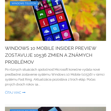
WINDOWS TELEFÓN
WINDOWS 10 MOBILE INSIDER PREVIEW
ZOSTAVUJE 10536 ZMIEN A ZNÁMYCH
PROBLÉMOV
Po rôznych situáciách spoločnosť Microsoft konečne vydala nové
predbežné zostavenie systému Windows 10 Mobile (10536) v rámci
systému Fast Ring. Aktualizácia pozostáva z troch etáp. Počas
prvých dvoch rokov sa...
ČÍTAJ VIAC