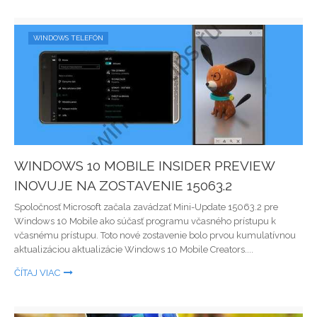
WINDOWS TELEFÓN
WINDOWS 10 MOBILE INSIDER PREVIEW
INOVUJE NA ZOSTAVENIE 15063.2
Spoločnosť Microsoft začala zavádzať Mini-Update 15063.2 pre
Windows 10 Mobile ako súčasť programu včasného prístupu k
včasnému prístupu. Toto nové zostavenie bolo prvou kumulatívnou
aktualizáciou aktualizácie Windows 10 Mobile Creators....
ČÍTAJ VIAC