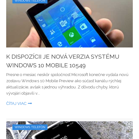
WINDOWS TELEFÓN
K DISPOZÍCII JE NOVÁ VERZIA SYSTÉMU
WINDOWS 10 MOBILE 10549
Presne o mesiac neskôr spoločnosť Microsoft konečne vydala novú
zostavu Windows 10 Mobile Preview ako súčasť kanálu rýchlej
aktualizácie, avšak s jednou výhradou. Z dôvodu chyby, ktorú
vývojári objavili v...
ČÍTAJ VIAC
WINDOWS TELEFÓN