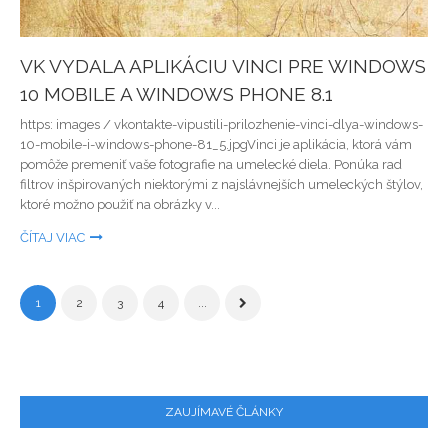
VK VYDALA APLIKÁCIU VINCI PRE WINDOWS
10 MOBILE A WINDOWS PHONE 8.1
https: images / vkontakte-vipustili-prilozhenie-vinci-dlya-windows-
10-mobile-i-windows-phone-81_5.jpgVinci je aplikácia, ktorá vám
pomôže premeniť vaše fotografie na umelecké diela. Ponúka rad
filtrov inšpirovaných niektorými z najslávnejších umeleckých štýlov,
ktoré možno použiť na obrázky v...
ČÍTAJ VIAC
1
2
3
4
...
ZAUJÍMAVÉ ČLÁNKY