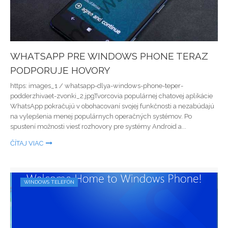
WHATSAPP PRE WINDOWS PHONE TERAZ
PODPORUJE HOVORY
https: images_1 / whatsapp-dlya-windows-phone-teper-
podderzhivaet-zvonki_2.jpgTvorcovia populárnej chatovej aplikácie
WhatsApp pokračujú v obohacovaní svojej funkčnosti a nezabúdajú
na vylepšenia menej populárnych operačných systémov. Po
spustení možnosti viesť rozhovory pre systémy Android a...
ČÍTAJ VIAC
WINDOWS TELEFÓN