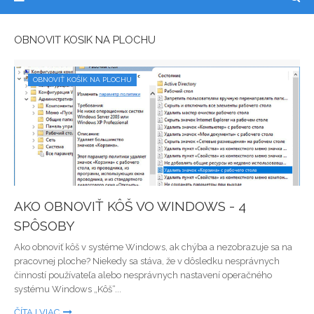
OBNOVIŤ KOŠÍK NA PLOCHU
OBNOVIŤ KOŠÍK NA PLOCHU
AKO OBNOVIŤ KÔŠ VO WINDOWS - 4
SPÔSOBY
Ako obnoviť kôš v systéme Windows, ak chýba a nezobrazuje sa na
pracovnej ploche? Niekedy sa stáva, že v dôsledku nesprávnych
činností používateľa alebo nesprávnych nastavení operačného
systému Windows „Kôš“...
ČÍTAJ VIAC