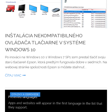
INŠTALÁCIA NEKOMPATIBILNÉHO
OVLÁDAČA TLAČIARNE V SYSTÉME
WINDOWS 10
Po inovácii na Windows 10 s Windows 7 SP1 som prestal tlačiť svoju
starú tlačiareň Epson, ktorá predtým fungovala dobre v siedmich. Na
webovej stránke spoločnosti Epson si môžete stiahnuť...
ČÍTAJ VIAC
OTÁZKY A ODPOVEDE