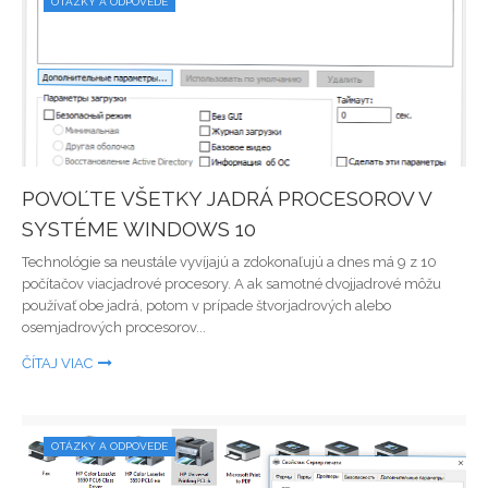
OTÁZKY A ODPOVEDE
POVOĽTE VŠETKY JADRÁ PROCESOROV V
SYSTÉME WINDOWS 10
Technológie sa neustále vyvíjajú a zdokonaľujú a dnes má 9 z 10
počítačov viacjadrové procesory. A ak samotné dvojjadrové môžu
používať obe jadrá, potom v prípade štvorjadrových alebo
osemjadrových procesorov...
ČÍTAJ VIAC
OTÁZKY A ODPOVEDE