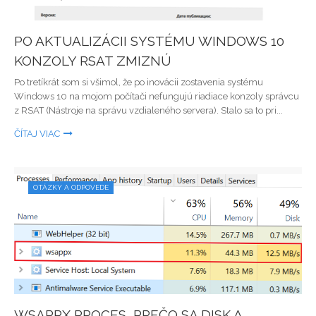
PO AKTUALIZÁCII SYSTÉMU WINDOWS 10
KONZOLY RSAT ZMIZNÚ
Po tretíkrát som si všimol, že po inovácii zostavenia systému
Windows 10 na mojom počítači nefungujú riadiace konzoly správcu
z RSAT (Nástroje na správu vzdialeného servera). Stalo sa to pri...
ČÍTAJ VIAC
OTÁZKY A ODPOVEDE
WSAPPX PROCES, PREČO SA DISK A