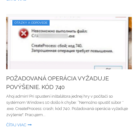
OTÁZKY A ODPOVEDE
POŽADOVANÁ OPERÁCIA VYŽADUJE
POVÝŠENIE. KÓD 740
Ahoj admin! Pri spustení inštalátora jednej hry v počítači so
systémom Windows 10 došlo k chybe: “Nemožno spustiť súbor *
.exe. CreateProcess: crash; kód 740. Požadovaná operácia vyžaduje
zvýšenie". Pracujem...
ČÍTAJ VIAC