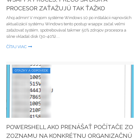
PROCESOR ZAŤAŽUJÚ TAK ŤAŽKO
Ahoj admin! V mojom systéme Windows 10 po inštalácii najnovších
aktualizácií systému Windows tento postup wsappx začal veľmi
zaťažovať systém, spotrebovával takmer 50% zdrojov procesora a
silne vkladal disk (30-40%)....
ČÍTAJ VIAC
OTÁZKY A ODPOVEDE
POWERSHELL AKO PRENÁŠAŤ POČÍTAČE ZO
ZOZNAMU NA KONKRÉTNU ORGANIZAČNÚ