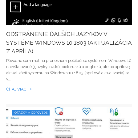
ODSTRÁNENIE ĎALŠÍCH JAZYKOV V
SYSTÉME WINDOWS 10 1803 (AKTUALIZÁCIA
Z APRÍLA)
Pôvodne som mal na prenosnom počítači so systémom Windows 10
nainštalované 3 jazyky: ruskú, bieloruskú a anglickú, ale po aprílovej
aktualizácii systému na Windows 10 1803 (aprílová aktualizácia) sa
v...
ČÍTAJ VIAC
OTÁZKY A ODPOVEDE