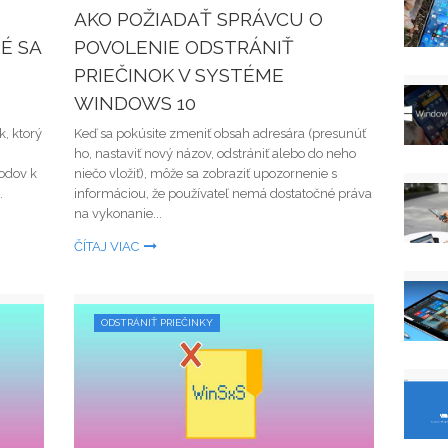
AKO POŽIADAŤ SPRÁVCU O
É SA
POVOLENIE ODSTRÁNIŤ
PRIEČINOK V SYSTÉME
WINDOWS 10
k, ktorý
Keď sa pokúsite zmeniť obsah adresára (presunúť
ho, nastaviť nový názov, odstrániť alebo do neho
odov k
niečo vložiť), môže sa zobraziť upozornenie s
.
informáciou, že používateľ nemá dostatočné práva
na vykonanie...
ČÍTAJ VIAC
ODSTRÁNIŤ PRIEČINKY