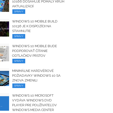
10166 DOSAHUJE POMALÝ KRUH
AKTUALIZÁCIÍ
SPRÁVY
WINDOWS 10 MOBILE BUILD
10136 JE K DISPOZÍCII NA
STIAHNUTIE
SPRÁVY
WINDOWS 10 MOBILE BUDE
PODPOROVAŤ ČÍTANIE
ODTLAČKOV PRSTOV
SPRÁVY
MINIMÁLNE HARDVÉROVÉ ​​
POŽIADAVKY WINDOWS 10 SA
ZNOVA ZMENILI
SPRÁVY
WINDOWS 10 MICROSOFT
VYDÁVA WINDOWS DVD
PLAYER PRE POUŽÍVATEĽOV
WINDOWS MEDIA CENTER