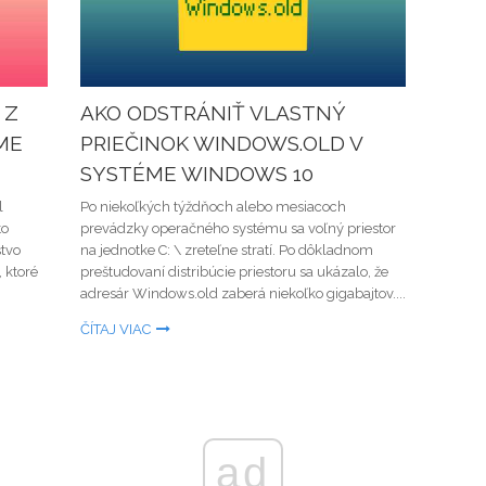
 Z
AKO ODSTRÁNIŤ VLASTNÝ
ME
PRIEČINOK WINDOWS.OLD V
SYSTÉME WINDOWS 10
l
Po niekoľkých týždňoch alebo mesiacoch
to
prevádzky operačného systému sa voľný priestor
stvo
na jednotke C: \ zreteľne stratí. Po dôkladnom
 ktoré
preštudovaní distribúcie priestoru sa ukázalo, že
adresár Windows.old zaberá niekoľko gigabajtov....
ČÍTAJ VIAC
ad