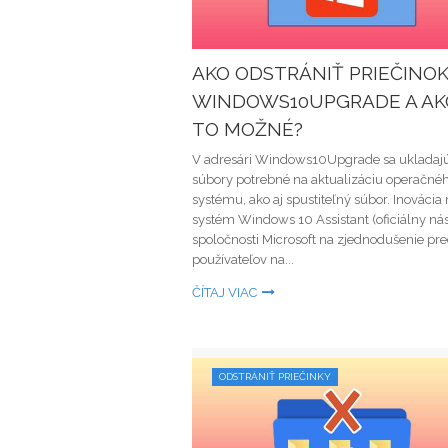
AKO ODSTRÁNIŤ PRIEČINO
WINDOWS10UPGRADE A AK
TO MOŽNÉ?
V adresári Windows10Upgrade sa ukladaj
súbory potrebné na aktualizáciu operačné
systému, ako aj spustiteľný súbor. Inovácia
systém Windows 10 Assistant (oficiálny nás
spoločnosti Microsoft na zjednodušenie pr
používateľov na...
ČÍTAJ VIAC
ODSTRÁNIŤ PRIEČINKY