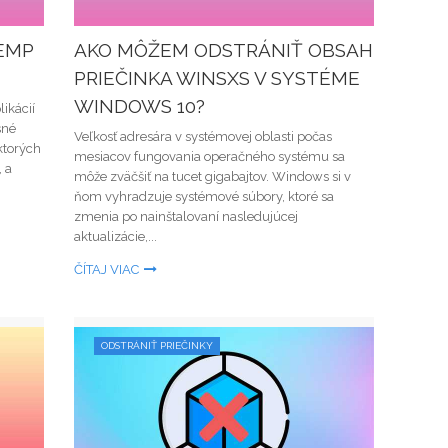
TEMP
AKO MÔŽEM ODSTRÁNIŤ OBSAH
PRIEČINKA WINSXS V SYSTÉME
WINDOWS 10?
ikácií
sné
Veľkosť adresára v systémovej oblasti počas
ktorých
mesiacov fungovania operačného systému sa
 a
môže zväčšiť na tucet gigabajtov. Windows si v
ňom vyhradzuje systémové súbory, ktoré sa
zmenia po nainštalovaní nasledujúcej
aktualizácie,...
ČÍTAJ VIAC
ODSTRÁNIŤ PRIEČINKY