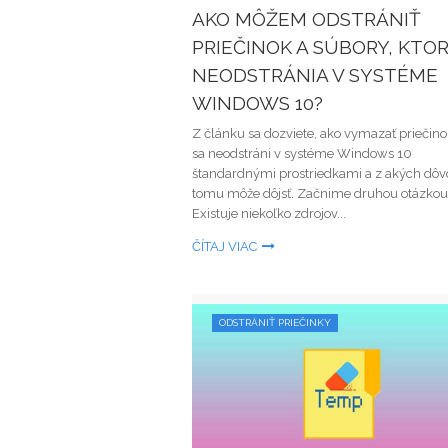
AKO MÔŽEM ODSTRÁNIŤ
PRIEČINOK A SÚBORY, KTOR
NEODSTRÁNIA V SYSTÉME
WINDOWS 10?
Z článku sa dozviete, ako vymazať priečino
sa neodstráni v systéme Windows 10
štandardnými prostriedkami a z akých dôv
tomu môže dôjsť. Začnime druhou otázkou
Existuje niekoľko zdrojov...
ČÍTAJ VIAC
ODSTRÁNIŤ PRIEČINKY