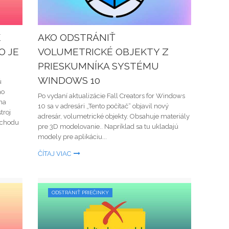
K
AKO ODSTRÁNIŤ
O JE
VOLUMETRICKÉ OBJEKTY Z
PRIESKUMNÍKA SYSTÉMU
WINDOWS 10
ú
ho
Po vydaní aktualizácie Fall Creators for Windows
 na
10 sa v adresári „Tento počítač“ objavil nový
troj
adresár, volumetrické objekty. Obsahuje materiály
echodu
pre 3D modelovanie.. Napríklad sa tu ukladajú
modely pre aplikáciu...
ČÍTAJ VIAC
ODSTRÁNIŤ PRIEČINKY