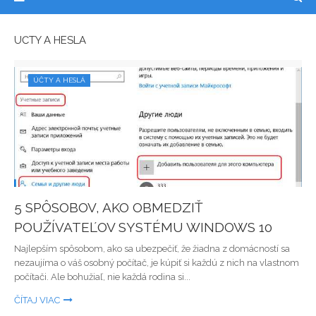
ÚČTY A HESLÁ
ÚČTY A HESLÁ
5 SPÔSOBOV, AKO OBMEDZIŤ
POUŽÍVATEĽOV SYSTÉMU WINDOWS 10
Najlepším spôsobom, ako sa ubezpečiť, že žiadna z domácností sa
nezaujíma o váš osobný počítač, je kúpiť si každú z nich na vlastnom
počítači. Ale bohužiaľ, nie každá rodina si...
ČÍTAJ VIAC