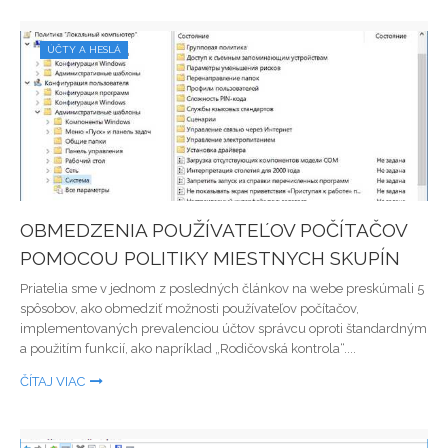
ÚČTY A HESLÁ
OBMEDZENIA POUŽÍVATEĽOV POČÍTAČOV
POMOCOU POLITIKY MIESTNYCH SKUPÍN
Priatelia sme v jednom z posledných článkov na webe preskúmali 5
spôsobov, ako obmedziť možnosti používateľov počítačov,
implementovaných prevalenciou účtov správcu oproti štandardným
a použitím funkcií, ako napríklad „Rodičovská kontrola“....
ČÍTAJ VIAC