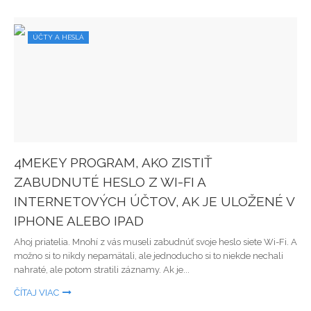
ÚČTY A HESLÁ
4MEKEY PROGRAM, AKO ZISTIŤ
ZABUDNUTÉ HESLO Z WI-FI A
INTERNETOVÝCH ÚČTOV, AK JE ULOŽENÉ V
IPHONE ALEBO IPAD
Ahoj priatelia. Mnohí z vás museli zabudnúť svoje heslo siete Wi-Fi. A
možno si to nikdy nepamätali, ale jednoducho si to niekde nechali
nahraté, ale potom stratili záznamy. Ak je...
ČÍTAJ VIAC