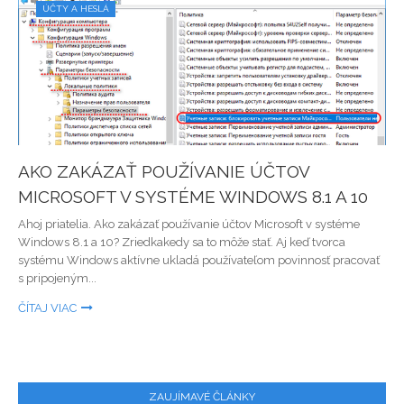
ÚČTY A HESLÁ
AKO ZAKÁZAŤ POUŽÍVANIE ÚČTOV
MICROSOFT V SYSTÉME WINDOWS 8.1 A 10
Ahoj priatelia. Ako zakázať používanie účtov Microsoft v systéme
Windows 8.1 a 10? Zriedkakedy sa to môže stať. Aj keď tvorca
systému Windows aktívne ukladá používateľom povinnosť pracovať
s pripojeným...
ČÍTAJ VIAC
ZAUJÍMAVÉ ČLÁNKY