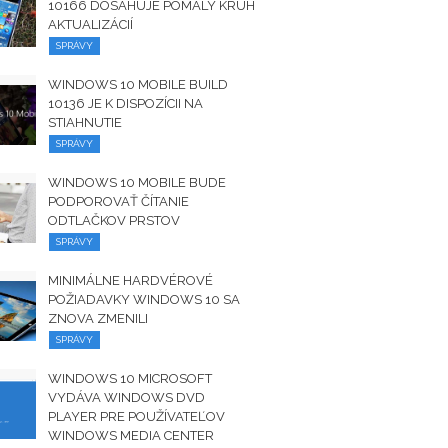
10166 DOSAHUJE POMALÝ KRUH
AKTUALIZÁCIÍ
SPRÁVY
WINDOWS 10 MOBILE BUILD
10136 JE K DISPOZÍCII NA
STIAHNUTIE
SPRÁVY
WINDOWS 10 MOBILE BUDE
PODPOROVAŤ ČÍTANIE
ODTLAČKOV PRSTOV
SPRÁVY
MINIMÁLNE HARDVÉROVÉ ​​
POŽIADAVKY WINDOWS 10 SA
ZNOVA ZMENILI
SPRÁVY
WINDOWS 10 MICROSOFT
VYDÁVA WINDOWS DVD
PLAYER PRE POUŽÍVATEĽOV
WINDOWS MEDIA CENTER