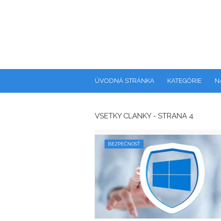
ÚVODNÁ STRÁNKA
KATEGÓRIE
N
VŠETKY ČLÁNKY - STRANA 4
BEZPEČNOSŤ