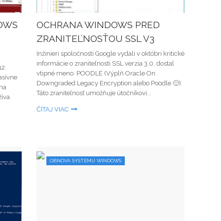
OWS
OCHRANA WINDOWS PRED
ZRANITEĽNOSŤOU SSL V3
Inžinieri spoločnosti Google vydali v októbri kritické
informácie o zraniteľnosti SSL verzia 3.0, dostal
12.
vtipné meno POODLE (Výplň Oracle On
asívne
Downgraded Legacy Encryption alebo Poodle 🙂).
na
Táto zraniteľnosť umožňuje útočníkovi...
žíva
ČÍTAJ VIAC
OBNOVA SYSTÉMU WINDOWS