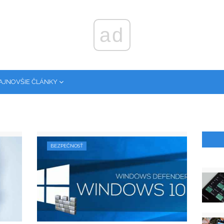
ad
AJNOVŠIE ČLÁNKY
BEZPEČNOSŤ