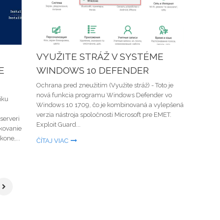
VYUŽITE STRÁŽ V SYSTÉME
E
WINDOWS 10 DEFENDER
Ochrana pred zneužitím (Využite stráž) - Toto je
nová funkcia programu Windows Defender vo
iku
Windows 10 1709, čo je kombinovaná a vylepšená
verzia nástroja spoločnosti Microsoft pre EMET.
serveri
Exploit Guard...
kovanie
one,...
ČÍTAJ VIAC