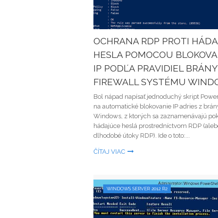
OCHRANA RDP PROTI HÁD
HESLA POMOCOU BLOKOVA
IP PODĽA PRAVIDIEL BRÁNY
FIREWALL SYSTÉMU WIND
Bol nápad napísať jednoduchý skript Powe
na automatické blokovanie IP adries z brán
Windows, z ktorých sa zaznamenávajú po
hádajúce heslá prostredníctvom RDP (aleb
dlhodobé útoky RDP). Ide o toto:...
ČÍTAJ VIAC
WINDOWS SERVER 2012 R2