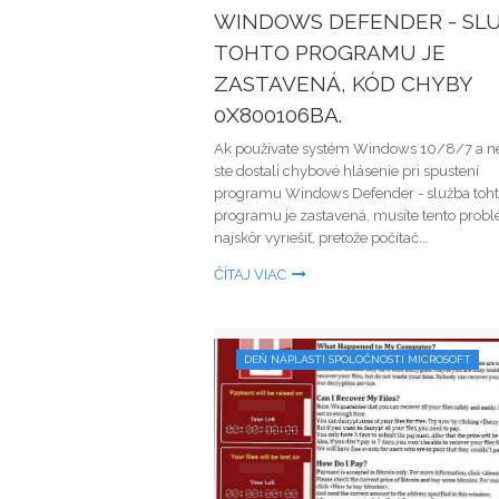
WINDOWS DEFENDER - SL
TOHTO PROGRAMU JE
ZASTAVENÁ, KÓD CHYBY
0X800106BA.
Ak používate systém Windows 10/8/7 a 
ste dostali chybové hlásenie pri spustení
programu Windows Defender - služba toh
programu je zastavená, musíte tento prob
najskôr vyriešiť, pretože počítač...
ČÍTAJ VIAC
DEŇ NÁPLASTI SPOLOČNOSTI MICROSOFT