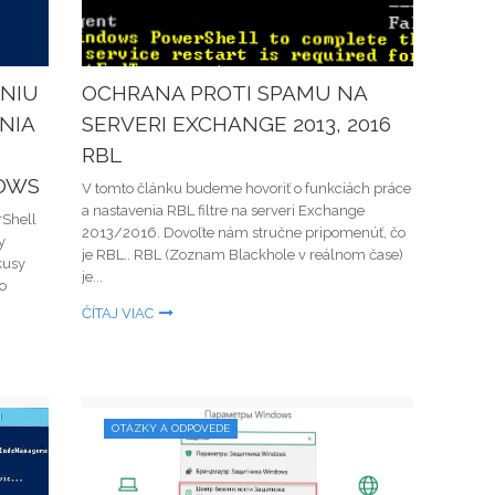
ANIU
OCHRANA PROTI SPAMU NA
NIA
SERVERI EXCHANGE 2013, 2016
RBL
OWS
V tomto článku budeme hovoriť o funkciách práce
a nastavenia RBL filtre na serveri Exchange
rShell
2013/2016. Dovoľte nám stručne pripomenúť, čo
y
je RBL.. RBL (Zoznam Blackhole v reálnom čase)
kusy
je...
o
ČÍTAJ VIAC
OTÁZKY A ODPOVEDE