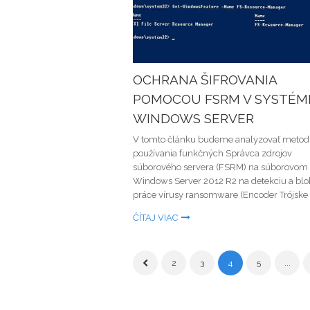
OCHRANA ŠIFROVANIA
POMOCOU FSRM V SYSTÉM
WINDOWS SERVER
V tomto článku budeme analyzovať metod
používania funkčných Správca zdrojov
súborového servera (FSRM) na súborovom 
Windows Server 2012 R2 na detekciu a blo
práce vírusy ransomware (Encoder Trójske k
ČÍTAJ VIAC
2
3
4
5
...