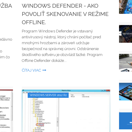
UŽBA
WINDOWS DEFENDER - AKO
POVOLIŤ SKENOVANIE V REŽIME
OFFLINE.
Program Windows Defender je vstavaný
antivírusový nástroj, ktorý chráni počítač pred
nedávno
mnohými hrozbami a zároveň udržuje
bezpečnosť na správnej úrovni. Odstránenie
to
škodlivého softvéru je obzvlášť ťažké. Program
lém čo
Offline Defender dokáže...
ČÍTAJ VIAC
WINDOWS SERVER 2012 R2