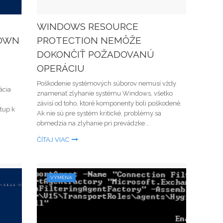
WINDOWS RESOURCE
DOWN
PROTECTION NEMÔŽE
DOKONČIŤ POŽADOVANÚ
OPERÁCIU
Poškodenie systémových súborov nemusí vždy
ácia
znamenať zlyhanie systému Windows, všetko
závisí od toho, ktoré komponenty boli poškodené.
tup k
Ak nie sú pre systém kritické, problémy sa
obmedzia na zlyhanie pri prevádzke...
ČÍTAJ VIAC
VÝMENA