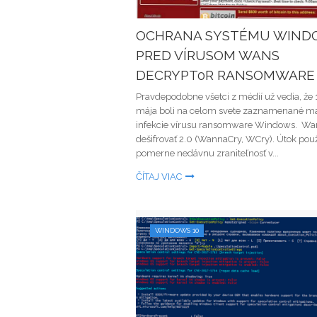
OCHRANA SYSTÉMU WIND
PRED VÍRUSOM WANS
DECRYPT0R RANSOMWARE
Pravdepodobne všetci z médií už vedia, že 
mája boli na celom svete zaznamenané m
infekcie vírusu ransomware Windows. Wa
dešifrovať 2.0 (WannaCry, WCry). Útok pou
pomerne nedávnu zraniteľnosť v...
ČÍTAJ VIAC
WINDOWS 10