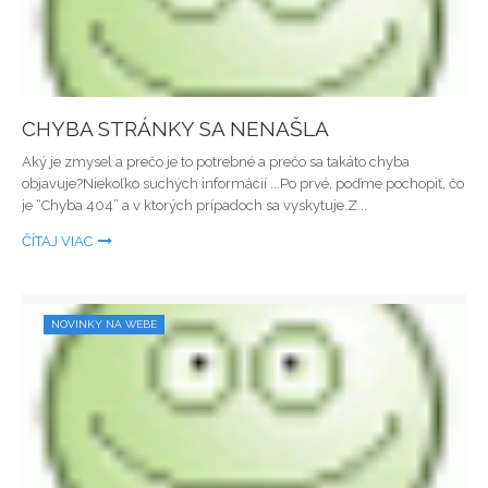
CHYBA STRÁNKY SA NENAŠLA
Aký je zmysel a prečo je to potrebné a prečo sa takáto chyba
objavuje?Niekoľko suchých informácií ...Po prvé, poďme pochopiť, čo
je “Chyba 404” a v ktorých prípadoch sa vyskytuje.Z...
ČÍTAJ VIAC
NOVINKY NA WEBE