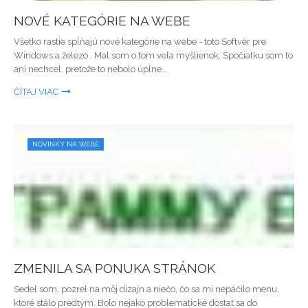
NOVÉ KATEGÓRIE NA WEBE
Všetko rastie spĺňajú nové kategórie na webe - toto Softvér pre
Windows a železo . Mal som o tom veľa myšlienok. Spočiatku som to
ani nechcel, pretože to nebolo úplne...
ČÍTAJ VIAC
NOVINKY NA WEBE
ZMENILA SA PONUKA STRÁNOK
Sedel som, pozrel na môj dizajn a niečo, čo sa mi nepáčilo menu,
ktoré stálo predtým. Bolo nejako problematické dostať sa do