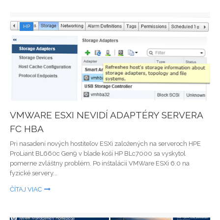
HP
VMWARE ESXI NEVIDÍ ADAPTÉRY SERVERA
FC HBA
Pri nasadení nových hostiteľov ESXi založených na serveroch HPE
ProLiant BL660c Gen9 v blade koši HP BLc7000 sa vyskytol
pomerne zvláštny problém. Po inštalácii VMWare ESXi 6.0 na
fyzické servery...
ČÍTAJ VIAC