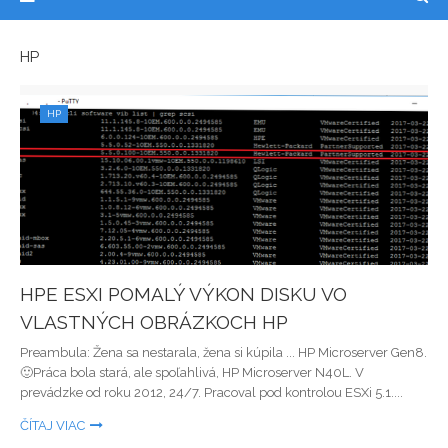
HP
HP
HPE ESXI POMALÝ VÝKON DISKU VO
VLASTNÝCH OBRÁZKOCH HP
Preambula: Žena sa nestarala, žena si kúpila ... HP Microserver Gen8.
🙂Práca bola stará, ale spoľahlivá, HP Microserver N40L. V
prevádzke od roku 2012, 24/7. Pracoval pod kontrolou ESXi 5.1....
ČÍTAJ VIAC