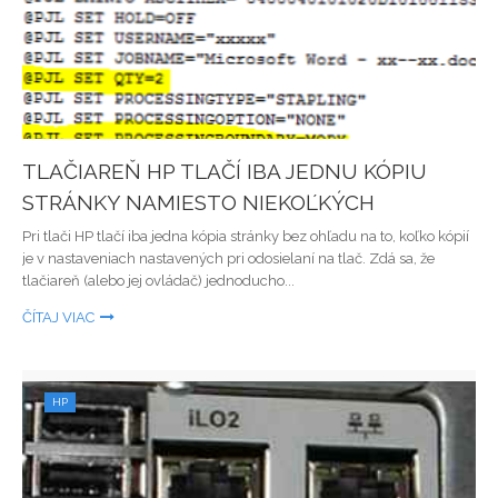
TLAČIAREŇ HP TLAČÍ IBA JEDNU KÓPIU
STRÁNKY NAMIESTO NIEKOĽKÝCH
Pri tlači HP tlačí iba jedna kópia stránky bez ohľadu na to, koľko kópií
je v nastaveniach nastavených pri odosielaní na tlač. Zdá sa, že
tlačiareň (alebo jej ovládač) jednoducho...
ČÍTAJ VIAC
HP